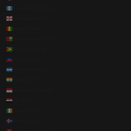
Guatemala (GTQ Q)
Guernsey (GBP £)
Guinea (GNF Fr)
Guinea-Bissau (XOF Fr)
Guyana (GYD $)
Haiti (EUR €)
Honduras (HNL L)
Indien (INR ₹)
Indonesien (IDR Rp)
Irak (EUR €)
Irland (EUR €)
Island (ISK kr)