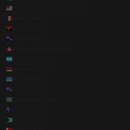
Amerikanische Überseeinseln (USD $)
Andorra (EUR €)
Angola (EUR €)
Anguilla (XCD $)
Antigua und Barbuda (XCD $)
Argentinien (EUR €)
Armenien (AMD դր.)
Aruba (AWG ƒ)
Ascension (SHP £)
Aserbaidschan (AZN ₼)
Australien (AUD $)
Bahamas (BSD $)