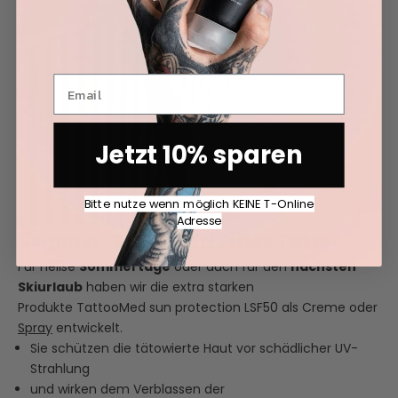
Jetzt 10% sparen
Bitte nutze wenn möglich KEINE T-Online
Adresse
Sommer, Sonne - frisches Tattoo
Für heiße
Sommertage
oder auch für den
nächsten
Skiurlaub
haben wir die extra starken
Produkte
TattooMed sun protection LSF50
als Creme oder
Spray
entwickelt.
Sie
schützen
die tätowierte Haut
vor
schädlicher
UV-
Strahlung
und
wirken
dem
Verblassen
der