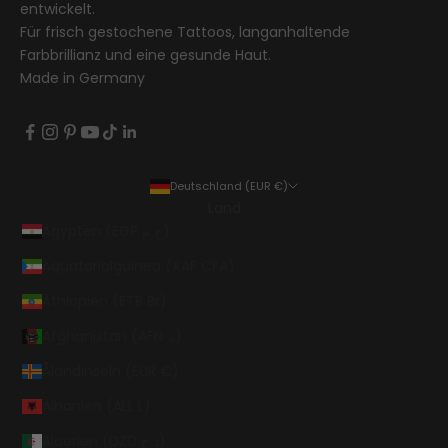
entwickelt.
Für frisch gestochene Tattoos, langanhaltende
Farbbrillianz und eine gesunde Haut.
Made in Germany
Deutschland (EUR €)
Land
Ägypten (EGP ج.م)
Äquatorialguinea (XAF CFA)
Äthiopien (ETB Br)
Afghanistan (AFN ؋)
Ålandinseln (EUR €)
Albanien (ALL L)
Algerien (DZD د.ج)