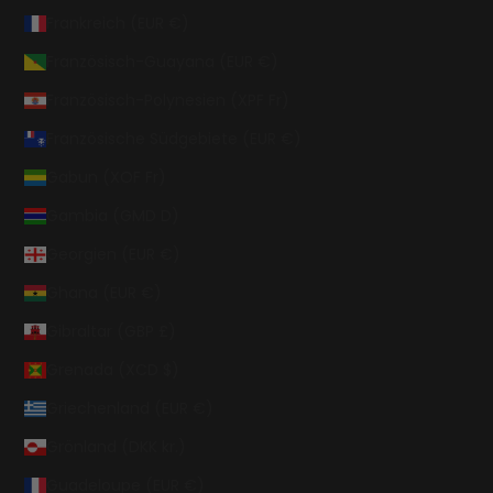
Frankreich (EUR €)
Französisch-Guayana (EUR €)
Französisch-Polynesien (XPF Fr)
Französische Südgebiete (EUR €)
Gabun (XOF Fr)
Gambia (GMD D)
Georgien (EUR €)
Ghana (EUR €)
Gibraltar (GBP £)
Grenada (XCD $)
Griechenland (EUR €)
Grönland (DKK kr.)
Guadeloupe (EUR €)