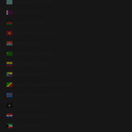
Kasachstan (KZT ₸)
Katar (QAR ر.ق)
Kenia (KES KSh)
Kirgisistan (KGS som)
Kiribati (EUR €)
Kokosinseln (AUD $)
Kolumbien (EUR €)
Komoren (KMF Fr)
Kongo-Brazzaville (XAF CFA)
Kongo-Kinshasa (CDF Fr)
Kosovo (EUR €)
Kroatien (EUR €)
Kuwait (EUR €)