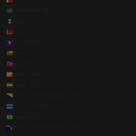
Bahrain (EUR €)
Bangladesch (BDT ৳)
Barbados (BBD $)
Belarus (EUR €)
Belize (BZD $)
Benin (XOF Fr)
Bermuda (USD $)
Bhutan (EUR €)
Bolivien (BOB Bs.)
Bosnien und Herzegowina (BAM КМ)
Botsuana (BWP P)
Brasilien (EUR €)
Britische Jungferninseln (USD $)