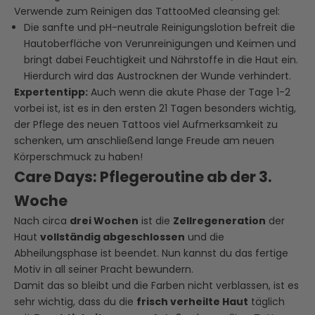
Verwende zum Reinigen das
TattooMed cleansing gel
:
Die sanfte und pH-neutrale Reinigungslotion befreit die
Hautoberfläche von Verunreinigungen und Keimen und
bringt dabei Feuchtigkeit und Nährstoffe in die Haut ein.
Hierdurch wird das Austrocknen der Wunde verhindert.
Expertentipp:
Auch wenn die akute Phase der Tage 1-2
vorbei ist, ist es in den ersten 21 Tagen besonders wichtig,
der Pflege des neuen Tattoos viel Aufmerksamkeit zu
schenken, um anschließend lange Freude am neuen
Körperschmuck zu haben!
Care Days: Pflegeroutine ab der 3.
Woche
Nach circa
drei Wochen
ist die
Zellregeneration
der
Haut
vollständig abgeschlossen
und die
Abheilungsphase ist beendet. Nun kannst du das fertige
Motiv in all seiner Pracht bewundern.
Damit das so bleibt und die Farben nicht verblassen, ist es
sehr wichtig, dass du die
frisch verheilte Haut
täglich