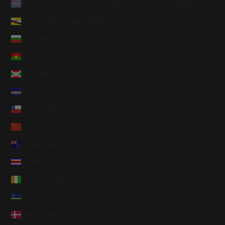
Britisches Territorium im Indischen Ozean (USD $)
Brunei Darussalam (BND $)
Bulgarien (EUR €)
Burkina Faso (XOF Fr)
Burundi (BIF Fr)
Cabo Verde (CVE $)
Chile (EUR €)
China (CNY ¥)
Cookinseln (NZD $)
Costa Rica (CRC ₡)
Côte d’Ivoire (XOF Fr)
Curaçao (ANG ƒ)
Dänemark (DKK kr.)