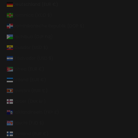
Deutschland (EUR €)
Dominica (XCD $)
Dominikanische Republik (DOP $)
Dschibuti (DJF Fdj)
Ecuador (USD $)
El Salvador (USD $)
Eritrea (EUR €)
Estland (EUR €)
Eswatini (EUR €)
Färöer (DKK kr.)
Falklandinseln (FKP £)
Fidschi (FJD $)
Finnland (EUR €)