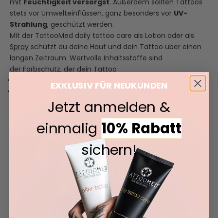
mit
Feuchtigkeit versorgst
. Außerdem sollten Tattoos
stets vor Umwelteinflüssen, ganz besonders vor
UV-
Strahlung
, geschützt werden.
Mit der
TattooMed daily tattoo care
als Lotion oder als
Spray
schützt du deine Haut und dein Tattoo über einen
langen Zeitraum. Wertvolle Inhaltsstoffe sind
der Farbschutz, der dein Tattoo
lange leuchtend
EXKLUSIV FÜR NEUKUNDEN
und unverschwommen strahlen lassen.
Jetzt anmelden &
einmalig
10% Rabatt
sichern!