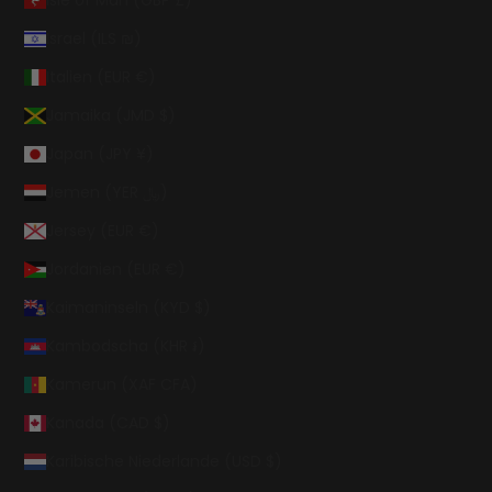
Isle of Man (GBP £)
Israel (ILS ₪)
Italien (EUR €)
Jamaika (JMD $)
Japan (JPY ¥)
Jemen (YER ﷼)
Jersey (EUR €)
Jordanien (EUR €)
Kaimaninseln (KYD $)
Kambodscha (KHR ៛)
Kamerun (XAF CFA)
Kanada (CAD $)
Karibische Niederlande (USD $)